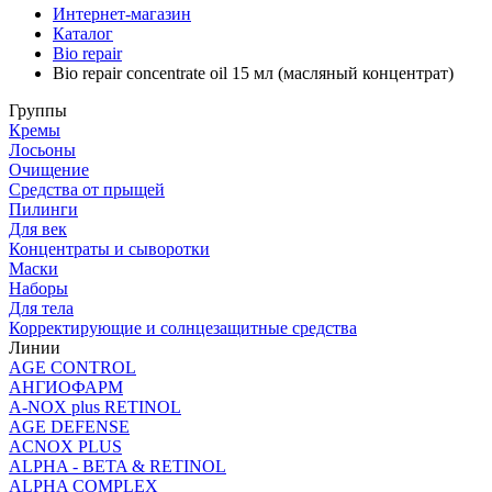
Интернет-магазин
Каталог
Bio repair
Bio repair concentrate oil 15 мл (масляный концентрат)
Группы
Кремы
Лосьоны
Очищение
Средства от прыщей
Пилинги
Для век
Концентраты и сыворотки
Маски
Наборы
Для тела
Корректирующие и солнцезащитные средства
Линии
AGE CONTROL
АНГИОФАРМ
A-NOX plus RETINOL
AGE DEFENSE
ACNOX PLUS
ALPHA - BETA & RETINOL
ALPHA COMPLEX