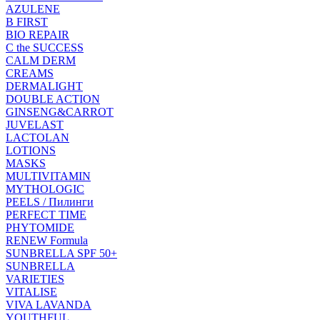
AZULENE
B FIRST
BIO REPAIR
C the SUCCESS
CALM DERM
CREAMS
DERMALIGHT
DOUBLE ACTION
GINSENG&CARROT
JUVELAST
LACTOLAN
LOTIONS
MASKS
MULTIVITAMIN
MYTHOLOGIC
PEELS / Пилинги
PERFECT TIME
PHYTOMIDE
RENEW Formula
SUNBRELLA SPF 50+
SUNBRELLA
VARIETIES
VITALISE
VIVA LAVANDA
YOUTHFUL