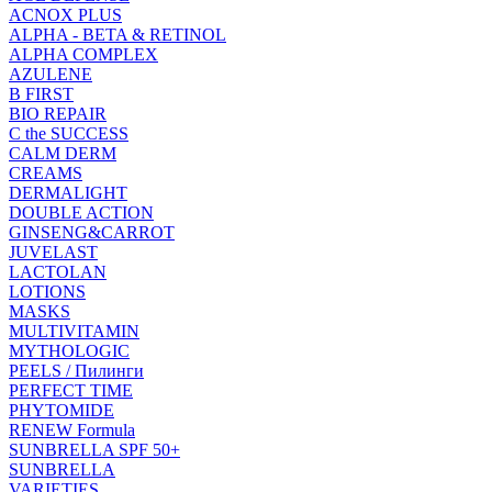
ACNOX PLUS
ALPHA - BETA & RETINOL
ALPHA COMPLEX
AZULENE
B FIRST
BIO REPAIR
C the SUCCESS
CALM DERM
CREAMS
DERMALIGHT
DOUBLE ACTION
GINSENG&CARROT
JUVELAST
LACTOLAN
LOTIONS
MASKS
MULTIVITAMIN
MYTHOLOGIC
PEELS / Пилинги
PERFECT TIME
PHYTOMIDE
RENEW Formula
SUNBRELLA SPF 50+
SUNBRELLA
VARIETIES