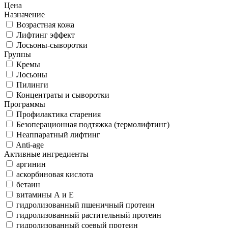
Цена
Назначение
Возрастная кожа
Лифтинг эффект
Лосьоны-сыворотки
Группы
Кремы
Лосьоны
Пилинги
Концентраты и сыворотки
Программы
Профилактика старения
Безоперационная подтяжка (термолифтинг)
Неаппаратный лифтинг
Anti-age
Активные ингредиенты
аргинин
аскорбиновая кислота
бетаин
витамины А и Е
гидролизованный пшеничный протеин
гидролизованный растительный протеин
гидролизованный соевый протеин