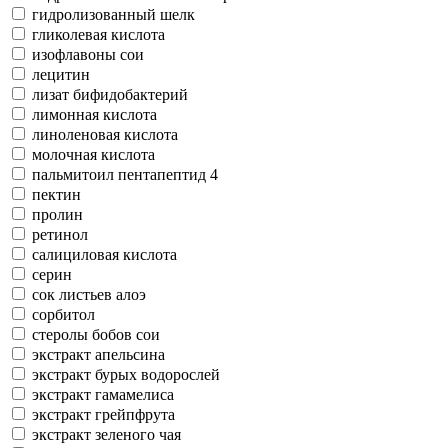
гидролизованный шелк
гликолевая кислота
изофлавоны сои
лецитин
лизат бифидобактерий
лимонная кислота
линоленовая кислота
молочная кислота
пальмитоил пентапептид 4
пектин
пролин
ретинол
салициловая кислота
серин
сок листьев алоэ
сорбитол
стеролы бобов сои
экстракт апельсина
экстракт бурых водорослей
экстракт гамамелиса
экстракт грейпфрута
экстракт зеленого чая