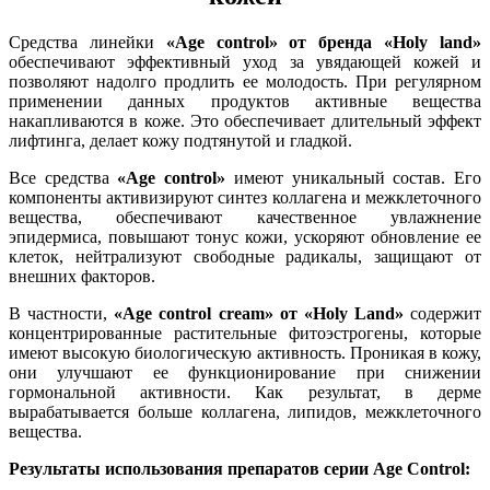
Средства линейки
«Age control» от бренда «Holy land»
обеспечивают эффективный уход за увядающей кожей и
позволяют надолго продлить ее молодость. При регулярном
применении данных продуктов активные вещества
накапливаются в коже. Это обеспечивает длительный эффект
лифтинга, делает кожу подтянутой и гладкой.
Все средства
«Age control»
имеют уникальный состав. Его
компоненты активизируют синтез коллагена и межклеточного
вещества, обеспечивают качественное увлажнение
эпидермиса, повышают тонус кожи, ускоряют обновление ее
клеток, нейтрализуют свободные радикалы, защищают от
внешних факторов.
В частности,
«Age control cream» от «Holy Land»
содержит
концентрированные растительные фитоэстрогены, которые
имеют высокую биологическую активность. Проникая в кожу,
они улучшают ее функционирование при снижении
гормональной активности. Как результат, в дерме
вырабатывается больше коллагена, липидов, межклеточного
вещества.
Результаты использования препаратов серии Age Control: