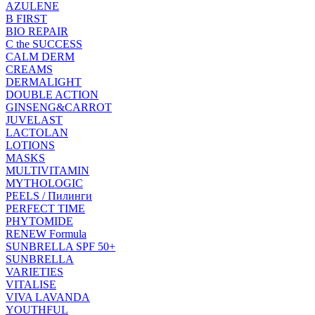
AZULENE
B FIRST
BIO REPAIR
C the SUCCESS
CALM DERM
CREAMS
DERMALIGHT
DOUBLE ACTION
GINSENG&CARROT
JUVELAST
LACTOLAN
LOTIONS
MASKS
MULTIVITAMIN
MYTHOLOGIC
PEELS / Пилинги
PERFECT TIME
PHYTOMIDE
RENEW Formula
SUNBRELLA SPF 50+
SUNBRELLA
VARIETIES
VITALISE
VIVA LAVANDA
YOUTHFUL