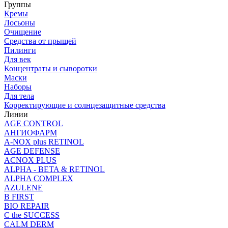
Группы
Кремы
Лосьоны
Очищение
Средства от прыщей
Пилинги
Для век
Концентраты и сыворотки
Маски
Наборы
Для тела
Корректирующие и солнцезащитные средства
Линии
AGE CONTROL
АНГИОФАРМ
A-NOX plus RETINOL
AGE DEFENSE
ACNOX PLUS
ALPHA - BETA & RETINOL
ALPHA COMPLEX
AZULENE
B FIRST
BIO REPAIR
C the SUCCESS
CALM DERM