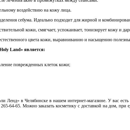
ле лечения акне в промежутках между сеансами.
ельному воздействию на кожу лица.
выделения себума. Идеально подходит для жирной и комбинирова
твительной кожи, смягчает, успокаивает, тонизирует кожу и да
 естественного цвета кожи, выравниванию и насыщению полезн
Holy Land» является:
вление поврежденных клеток кожи;
и Ленд» в Челябинске в нашем интернет-магазине. У вас есть 
265-64-65. Можно заказать косметику с доставкой на дом, при 