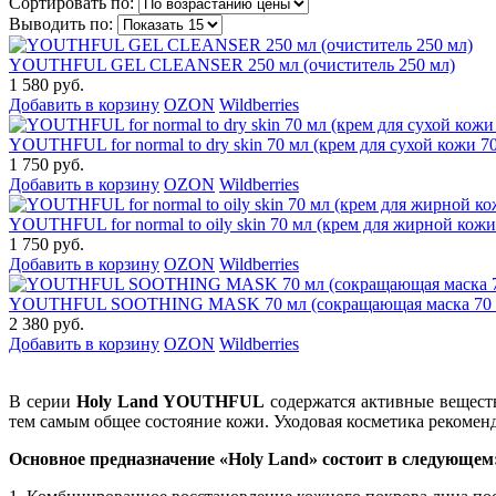
Сортировать по:
Выводить по:
YOUTHFUL GEL CLEANSER 250 мл (очиститель 250 мл)
1 580 руб.
Добавить в корзину
OZON
Wildberries
YOUTHFUL for normal to dry skin 70 мл (крем для сухой кожи 7
1 750 руб.
Добавить в корзину
OZON
Wildberries
YOUTHFUL for normal to oily skin 70 мл (крем для жирной кожи
1 750 руб.
Добавить в корзину
OZON
Wildberries
YOUTHFUL SOOTHING MASK 70 мл (сокращающая маска 70 
2 380 руб.
Добавить в корзину
OZON
Wildberries
В серии
Holy Land YOUTHFUL
содержатся активные веществ
тем самым общее состояние кожи. Уходовая косметика рекоменд
Основное предназначение «Holy Land» состоит в следующем