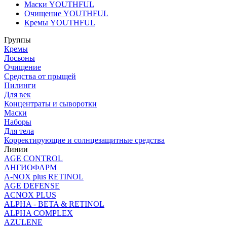
Маски YOUTHFUL
Очищение YOUTHFUL
Кремы YOUTHFUL
Группы
Кремы
Лосьоны
Очищение
Средства от прыщей
Пилинги
Для век
Концентраты и сыворотки
Маски
Наборы
Для тела
Корректирующие и солнцезащитные средства
Линии
AGE CONTROL
АНГИОФАРМ
A-NOX plus RETINOL
AGE DEFENSE
ACNOX PLUS
ALPHA - BETA & RETINOL
ALPHA COMPLEX
AZULENE