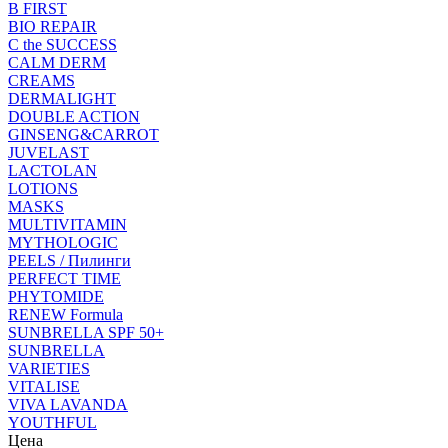
B FIRST
BIO REPAIR
C the SUCCESS
CALM DERM
CREAMS
DERMALIGHT
DOUBLE ACTION
GINSENG&CARROT
JUVELAST
LACTOLAN
LOTIONS
MASKS
MULTIVITAMIN
MYTHOLOGIC
PEELS / Пилинги
PERFECT TIME
PHYTOMIDE
RENEW Formula
SUNBRELLA SPF 50+
SUNBRELLA
VARIETIES
VITALISE
VIVA LAVANDA
YOUTHFUL
Цена