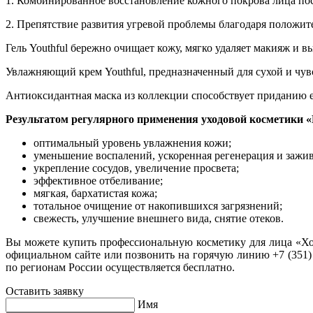
1. Комбинированное восстановление кожного покрова лица пос
2. Препятствие развития угревой проблемы благодаря положит
Гель Youthful бережно очищает кожу, мягко удаляет макияж и 
Увлажняющий крем Youthful, предназначенный для сухой и чувс
Антиоксидантная маска из коллекции способствует приданию
Результатом регулярного применения уходовой косметики «
оптимальный уровень увлажнения кожи;
уменьшение воспалений, ускоренная регенерация и зажи
укрепление сосудов, увеличение просвета;
эффективное отбеливание;
мягкая, бархатистая кожа;
тотальное очищение от накопившихся загрязнений;
свежесть, улучшение внешнего вида, снятие отеков.
Вы можете купить профессиональную косметику для лица «Хол
официальном сайте или позвонить на горячую линию +7 (351) 
по регионам России осуществляется бесплатно.
Оставить заявку
Имя