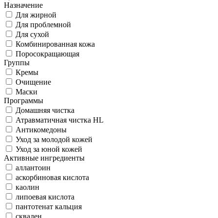
Назначение
Для жирной
Для проблемной
Для сухой
Комбинированная кожа
Поросокращающая
Группы
Кремы
Очищение
Маски
Программы
Домашняя чистка
Атравматичная чистка HL
Антикомедоны
Уход за молодой кожей
Уход за юной кожей
Активные ингредиенты
аллантоин
аскорбиновая кислота
каолин
липоевая кислота
пантотенат кальция
сквален