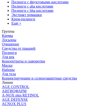
Пилинги с фруктовыми кислотами
Пилинги с aha кислотами
Пилинги с bha кислотами
Экстракт ромашки
Крем-пилинги
Ещё +
Группы
Кремы
Лосьоны
Очищение
Средства от прыщей
Пилинги
Для век
Концентраты и сыворотки
Маски
Наборы
Для тела
Корректирующие и солнцезащитные средства
Линии
AGE CONTROL
АНГИОФАРМ
A-NOX plus RETINOL
AGE DEFENSE
ACNOX PLUS