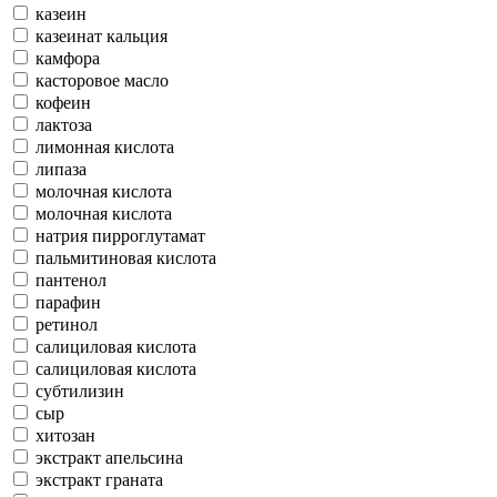
казеин
казеинат кальция
камфора
касторовое масло
кофеин
лактоза
лимонная кислота
липаза
молочная кислота
молочная кислота
натрия пирроглутамат
пальмитиновая кислота
пантенол
парафин
ретинол
салициловая кислота
салициловая кислота
субтилизин
сыр
хитозан
экстракт апельсина
экстракт граната