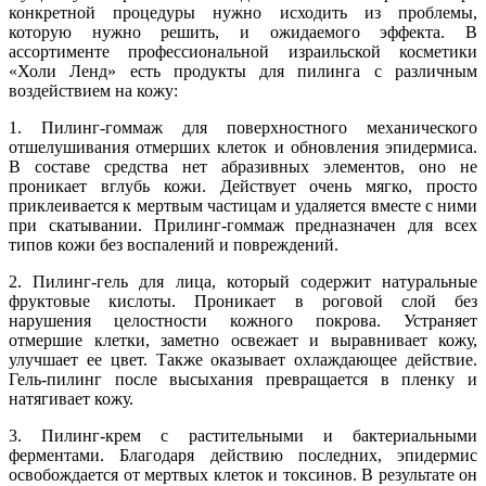
конкретной процедуры нужно исходить из проблемы,
которую нужно решить, и ожидаемого эффекта. В
ассортименте профессиональной израильской косметики
«Холи Ленд» есть продукты для пилинга с различным
воздействием на кожу:
1. Пилинг-гоммаж для поверхностного механического
отшелушивания отмерших клеток и обновления эпидермиса.
В составе средства нет абразивных элементов, оно не
проникает вглубь кожи. Действует очень мягко, просто
приклеивается к мертвым частицам и удаляется вместе с ними
при скатывании. Прилинг-гоммаж предназначен для всех
типов кожи без воспалений и повреждений.
2. Пилинг-гель для лица, который содержит натуральные
фруктовые кислоты. Проникает в роговой слой без
нарушения целостности кожного покрова. Устраняет
отмершие клетки, заметно освежает и выравнивает кожу,
улучшает ее цвет. Также оказывает охлаждающее действие.
Гель-пилинг после высыхания превращается в пленку и
натягивает кожу.
3. Пилинг-крем с растительными и бактериальными
ферментами. Благодаря действию последних, эпидермис
освобождается от мертвых клеток и токсинов. В результате он