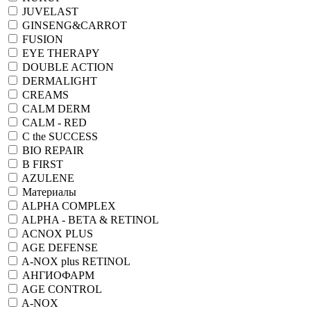
JUVELAST
GINSENG&CARROT
FUSION
EYE THERAPY
DOUBLE ACTION
DERMALIGHT
CREAMS
CALM DERM
CALM - RED
C the SUCCESS
BIO REPAIR
B FIRST
AZULENE
Материалы
ALPHA COMPLEX
ALPHA - BETA & RETINOL
ACNOX PLUS
AGE DEFENSE
A-NOX plus RETINOL
АНГИОФАРМ
AGE CONTROL
A-NOX