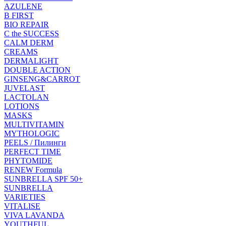
AZULENE
B FIRST
BIO REPAIR
C the SUCCESS
CALM DERM
CREAMS
DERMALIGHT
DOUBLE ACTION
GINSENG&CARROT
JUVELAST
LACTOLAN
LOTIONS
MASKS
MULTIVITAMIN
MYTHOLOGIC
PEELS / Пилинги
PERFECT TIME
PHYTOMIDE
RENEW Formula
SUNBRELLA SPF 50+
SUNBRELLA
VARIETIES
VITALISE
VIVA LAVANDA
YOUTHFUL