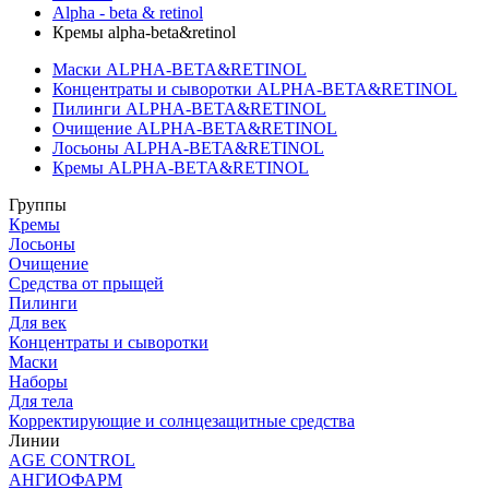
Alpha - beta & retinol
Кремы alpha-beta&retinol
Маски ALPHA-BETA&RETINOL
Концентраты и сыворотки ALPHA-BETA&RETINOL
Пилинги ALPHA-BETA&RETINOL
Очищение ALPHA-BETA&RETINOL
Лосьоны ALPHA-BETA&RETINOL
Кремы ALPHA-BETA&RETINOL
Группы
Кремы
Лосьоны
Очищение
Средства от прыщей
Пилинги
Для век
Концентраты и сыворотки
Маски
Наборы
Для тела
Корректирующие и солнцезащитные средства
Линии
AGE CONTROL
АНГИОФАРМ