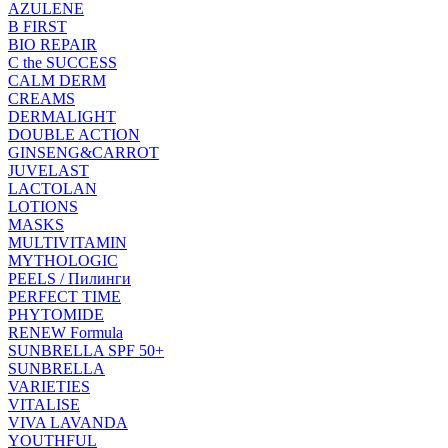
AZULENE
B FIRST
BIO REPAIR
C the SUCCESS
CALM DERM
CREAMS
DERMALIGHT
DOUBLE ACTION
GINSENG&CARROT
JUVELAST
LACTOLAN
LOTIONS
MASKS
MULTIVITAMIN
MYTHOLOGIC
PEELS / Пилинги
PERFECT TIME
PHYTOMIDE
RENEW Formula
SUNBRELLA SPF 50+
SUNBRELLA
VARIETIES
VITALISE
VIVA LAVANDA
YOUTHFUL