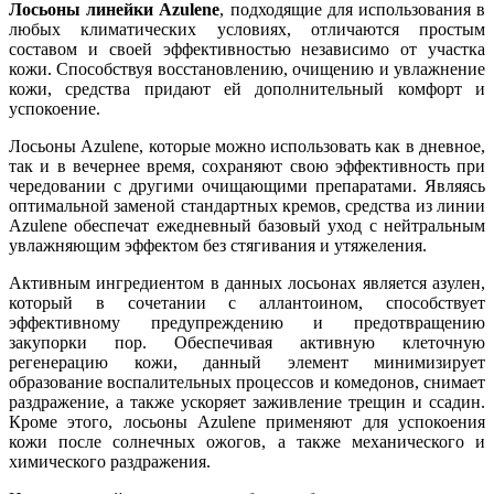
Лосьоны линейки Azulene
, подходящие для использования в
любых климатических условиях, отличаются простым
составом и своей эффективностью независимо от участка
кожи. Способствуя восстановлению, очищению и увлажнение
кожи, средства придают ей дополнительный комфорт и
успокоение.
Лосьоны Azulene, которые можно использовать как в дневное,
так и в вечернее время, сохраняют свою эффективность при
чередовании с другими очищающими препаратами. Являясь
оптимальной заменой стандартных кремов, средства из линии
Azulene обеспечат ежедневный базовый уход с нейтральным
увлажняющим эффектом без стягивания и утяжеления.
Активным ингредиентом в данных лосьонах является азулен,
который в сочетании с аллантоином, способствует
эффективному предупреждению и предотвращению
закупорки пор. Обеспечивая активную клеточную
регенерацию кожи, данный элемент минимизирует
образование воспалительных процессов и комедонов, снимает
раздражение, а также ускоряет заживление трещин и ссадин.
Кроме этого, лосьоны Azulene применяют для успокоения
кожи после солнечных ожогов, а также механического и
химического раздражения.