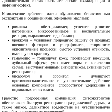
Дополнительно состав оказывает легкий охлаждающий и
лифтинг-эффект.
Комплексное действие маски обусловлено биоактивными
экстрактами и соединениями, эфирными маслами:
ромашка – обеззараживает, угнетает развитие
патогенных микроорганизмов и воспалительные
реакции, выравнивает гидробаланс;
брокколи – усиливает природную защиту от вредных
внешних факторов и ультрафиолета, «тормозит»
окислительные процессы, быстро устраняет отечность,
имеющуюся красноту;
гамамелис – тонизирует кожу, производит вяжущий,
дубильный эффект, уменьшает поры и количество
себума, выступает мощным антисептиком, активизирует
регенерацию;
бисаболол и сорбитол – дублируют
противовоспалительное и успокоительное действие
основных компонентов, способствуют удержанию в
подкожных слоях влаги.
Грамотно подобранная комбинация фитоэкстрактов
обеспечивает быструю регенерацию раздраженной дермы, а
также мягкое, деликатное воздействие на чувствительную
кожу без аллергических проявлений.