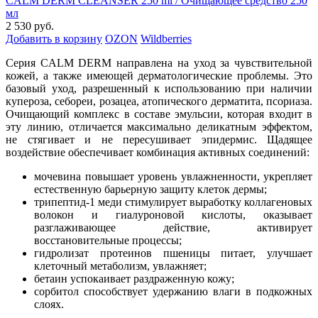
CALM DERM CLEANSER 250 ml / Очищающее средство 250
мл
2 530 руб.
Добавить в корзину
OZON
Wildberries
Серия CALM DERM направлена на уход за чувствительной
кожей, а также имеющей дерматологические проблемы. Это
базовый уход, разрешенный к использованию при наличии
купероза, себореи, розацеа, атопического дерматита, псориаза.
Очищающий комплекс в составе эмульсии, которая входит в
эту линию, отличается максимально деликатным эффектом,
не стягивает и не пересушивает эпидермис. Щадящее
воздействие обеспечивает комбинация активных соединений:
мочевина повышает уровень увлажненности, укрепляет
естественную барьерную защиту клеток дермы;
трипептид-1 меди стимулирует выработку коллагеновых
волокон и гиалуроновой кислоты, оказывает
разглаживающее действие, активирует
восстановительные процессы;
гидролизат протеинов пшеницы питает, улучшает
клеточный метаболизм, увлажняет;
бетаин успокаивает раздраженную кожу;
сорбитол способствует удержанию влаги в подкожных
слоях.